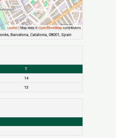
Leaflet
| Map data ©
OpenStreetMap
contributors
onès, Barcelona, Catalonia, 08001, Spain
T
14
13