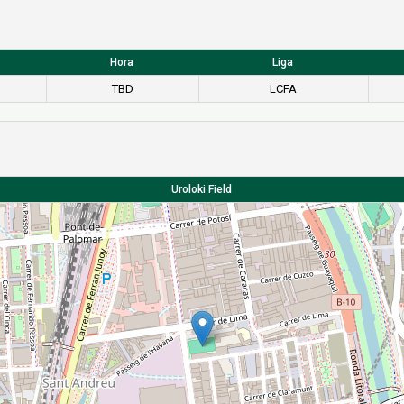
Hora
Liga
TBD
LCFA
Uroloki Field