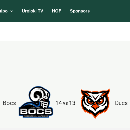
uipo
Uroloki TV
HOF
Sponsors
Bocs
14
13
Ducs
vs