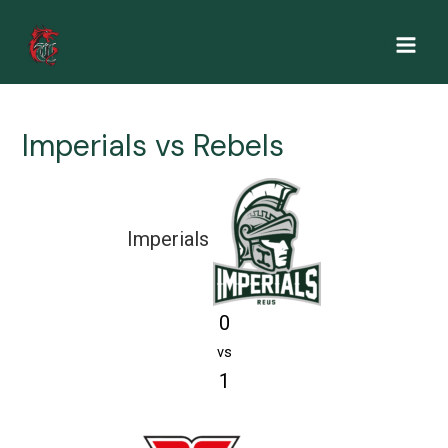
Ir
al
Main
contenido
Men
Imperials vs Rebels
Imperials
0
vs
1