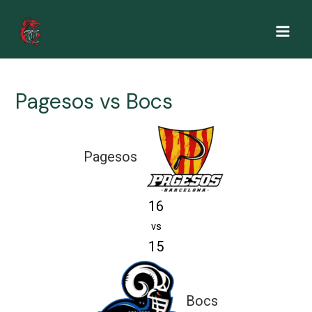
Ir
al
Main
contenido
Men
Pagesos vs Bocs
Pagesos
16
vs
15
Bocs