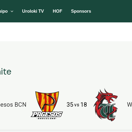
uipo
Uroloki TV
HOF
Sponsors
ite
gesos BCN
35
18
W
vs