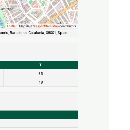
Leaflet
| Map data ©
OpenStreetMap
contributors
onès, Barcelona, Catalonia, 08001, Spain
T
35
18