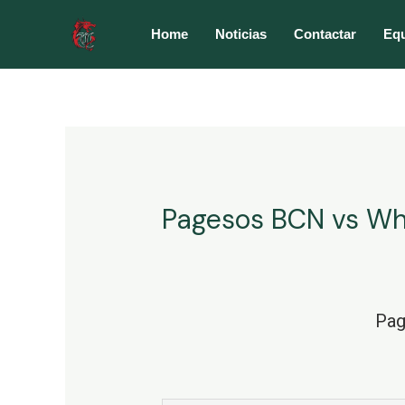
Ir
al
Home
Noticias
Contactar
Eq
contenido
Pagesos BCN vs Wh
Pa