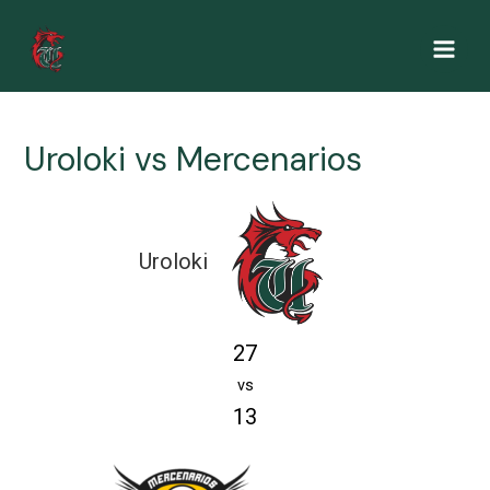
Ir
al
Main
contenido
Men
Uroloki vs Mercenarios
Uroloki
27
vs
13