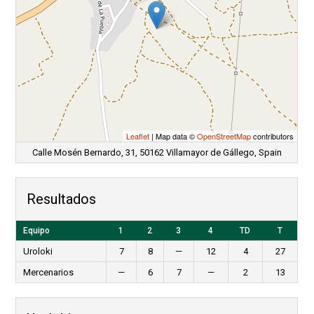
Leaflet
| Map data ©
OpenStreetMap
contributors
Calle Mosén Bernardo, 31, 50162 Villamayor de Gállego, Spain
Resultados
Equipo
1
2
3
4
TD
T
Uroloki
7
8
—
12
4
27
Mercenarios
—
6
7
—
2
13