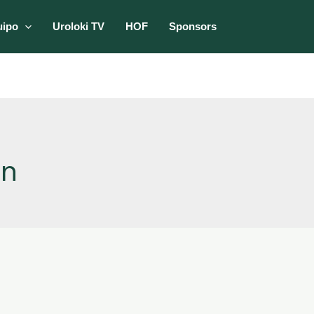
uipo
Uroloki TV
HOF
Sponsors
en