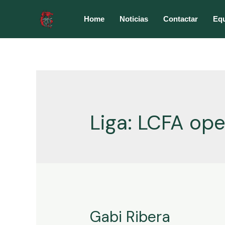
Ir
al
Home
Noticias
Contactar
Eq
contenido
Liga:
LCFA op
Gabi Ribera