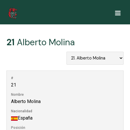
Ir
al
Main
contenido
Men
21
Alberto Molina
#
21
Nombre
Alberto Molina
Nacionalidad
España
Posición