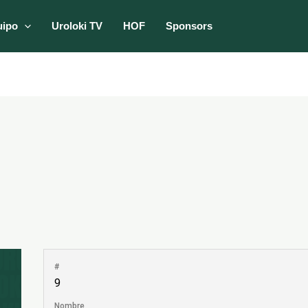
uipo
Uroloki TV
HOF
Sponsors
#
9
Nombre