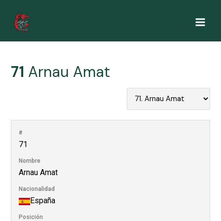
Ir
al
Main
contenido
Men
71
Arnau Amat
#
71
Nombre
Arnau Amat
Nacionalidad
España
Posición