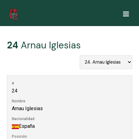
Ir
al
Main
contenido
Men
24
Arnau Iglesias
#
24
Nombre
Arnau Iglesias
Nacionalidad
España
Posición