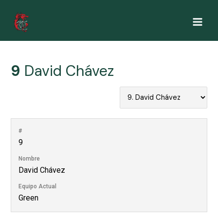
Ir
al
Main
contenido
Men
9
David Chávez
#
9
Nombre
David Chávez
Equipo Actual
Green