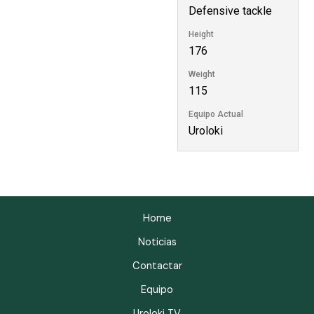
Defensive tackle
Height
176
Weight
115
Equipo Actual
Uroloki
Home
Noticias
Contactar
Equipo
Uroloki TV