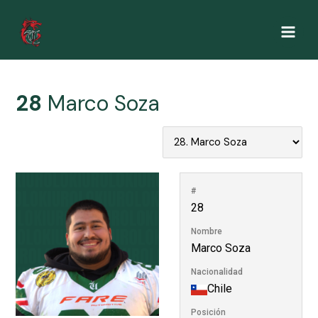
Ir
al
Main
contenido
Men
28
Marco Soza
#
28
Nombre
Marco Soza
Nacionalidad
Chile
Posición