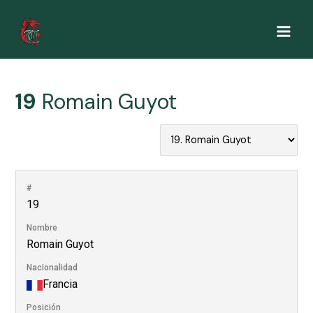
Ir
al
Main
contenido
Men
19
Romain Guyot
#
19
Nombre
Romain Guyot
Nacionalidad
Francia
Posición