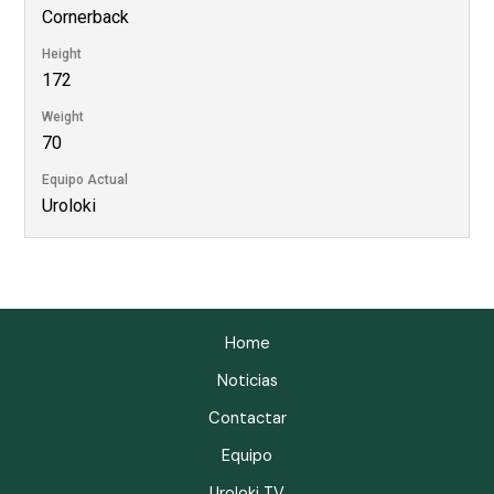
Cornerback
Height
172
Weight
70
Equipo Actual
Uroloki
Home
Noticias
Contactar
Equipo
Uroloki TV