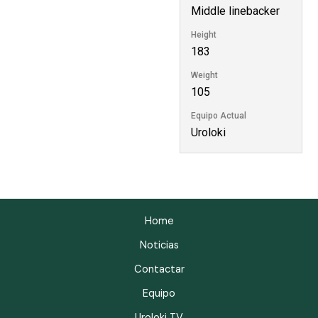
Middle linebacker
Height
183
Weight
105
Equipo Actual
Uroloki
Home
Noticias
Contactar
Equipo
Uroloki TV