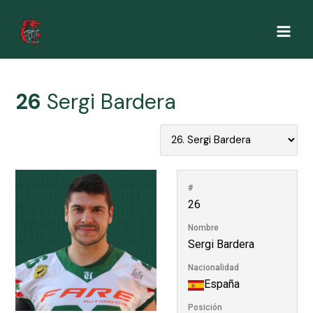
Ir
al
Main
contenido
Men
26
Sergi Bardera
#
26
Nombre
Sergi Bardera
Nacionalidad
España
Posición