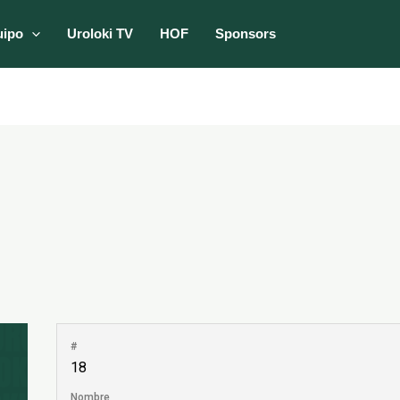
uipo
Uroloki TV
HOF
Sponsors
#
18
Nombre