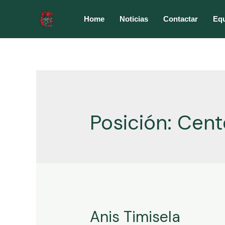
Ir
al
Home
Noticias
Contactar
Eq
contenido
Posición:
Cent
Anis Timisela