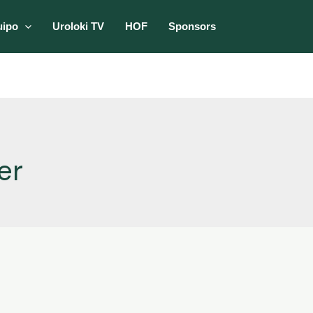
uipo
Uroloki TV
HOF
Sponsors
er