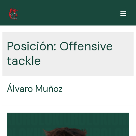
Ir
al
Main
contenido
Men
Posición:
Offensive
tackle
Álvaro Muñoz