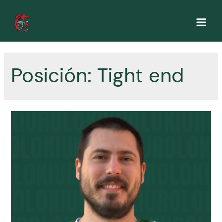
Ir
al
Main
contenido
Men
Posición:
Tight end