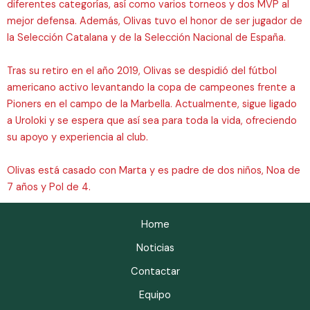
diferentes categorías, así como varios torneos y dos MVP al
mejor defensa. Además, Olivas tuvo el honor de ser jugador de
la Selección Catalana y de la Selección Nacional de España.
Tras su retiro en el año 2019, Olivas se despidió del fútbol
americano activo levantando la copa de campeones frente a
Pioners en el campo de la Marbella. Actualmente, sigue ligado
a Uroloki y se espera que así sea para toda la vida, ofreciendo
su apoyo y experiencia al club.
Olivas está casado con Marta y es padre de dos niños, Noa de
7 años y Pol de 4.
Home
Noticias
Contactar
Equipo