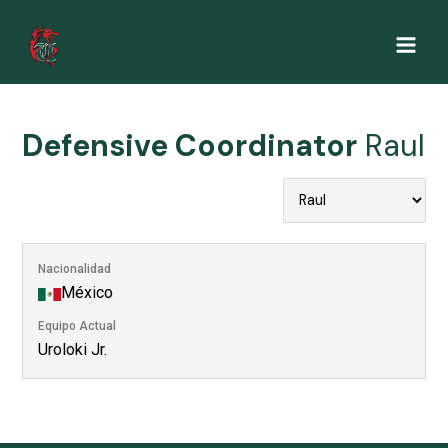
Ir
al
Main
contenido
Men
Defensive Coordinator
Raul
Nacionalidad
México
Equipo Actual
Uroloki Jr.