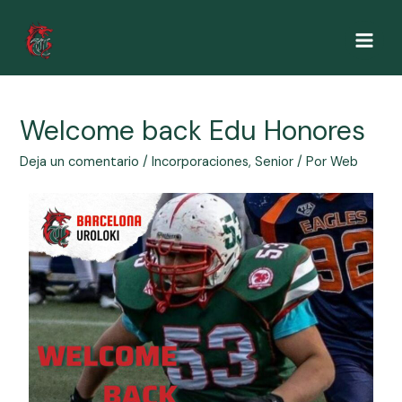
Welcome back Edu Honores
Deja un comentario
/
Incorporaciones
,
Senior
/ Por
Web