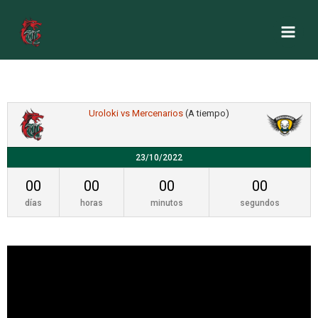
Uroloki vs Mercenarios
(A tiempo)
23/10/2022
00
00
00
00
días
horas
minutos
segundos